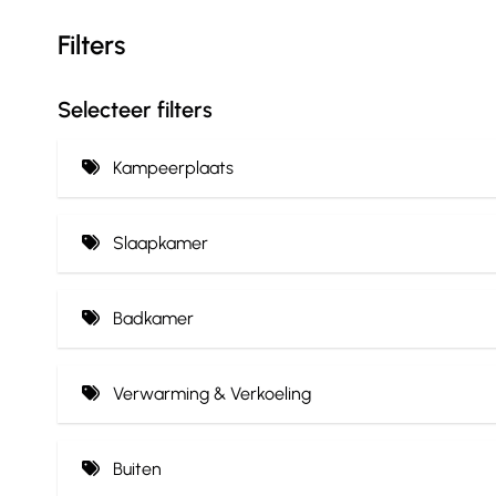
Filters
Selecteer filters
Kampeerplaats
Privé sanitair
Slaapkamer
Rioolaansluiting (1)
Inclusief beddengoed (8)
Wateraansluiting (1)
Badkamer
Verharde ondergrond
Douche (8)
Verwarming & Verkoeling
Handdoeken (8)
Centrale verwarming (8)
Toilet (7)
Buiten