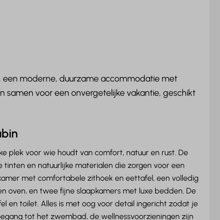
rg, een moderne, duurzame accommodatie met
men samen voor een onvergetelijke vakantie, geschikt
g &
Buiten
Terras: Niet overdekt
warming
Tuin
abin
ing
Tuinmeubels
ke plek voor wie houdt van comfort, natuur en rust. De
g
Verwarmde Skilocker
tinten en natuurlijke materialen die zorgen voor een
nkamer met comfortabele zithoek en eettafel, een volledig
Entertainment
en oven, en twee fijne slaapkamers met luxe bedden. De
Smart TV
n toilet. Alles is met oog voor detail ingericht zodat je
Videoland
is toegang tot het zwembad, de wellnessvoorzieningen zijn