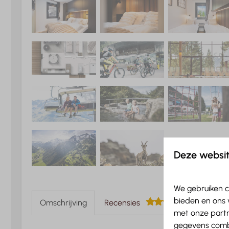
Deze websit
We gebruiken c
bieden en ons 
8,9
Omschrijving
Recensies
met onze partn
gegevens combi