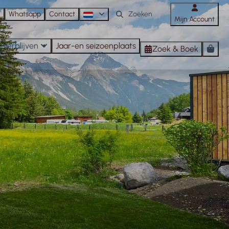
n
Whatsapp
Contact
Mijn Account
Verblijven
Jaar-en seizoenplaats
Zoek & Boek