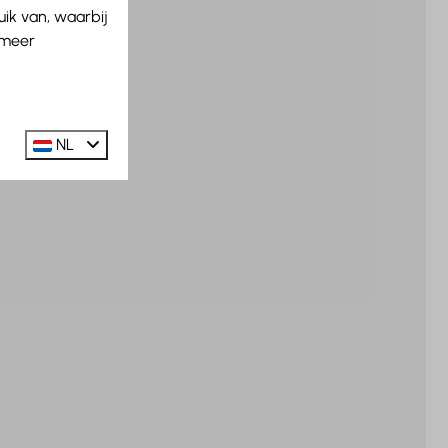
ik van, waarbij
 meer
NL