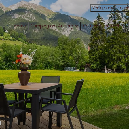
Veelgestelde vrage
Home
Camping am Arlberg
Camping Leutasch
n