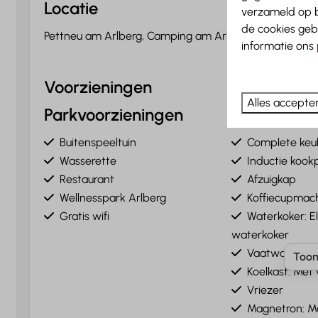
Locatie
verzameld op b
de cookies geb
Pettneu am Arlberg, Camping am Arlberg
informatie ons
Voorzieningen
Alles accepte
Parkvoorzieningen
Eten & dri
Buitenspeeltuin
Complete keu
Wasserette
Inductie kookp
Restaurant
Afzuigkap
Wellnesspark Arlberg
Koffiecupmach
Gratis wifi
Waterkoker: E
waterkoker
Vaatwasser
Toon
Koelkast: Met 
Vriezer
Magnetron: M