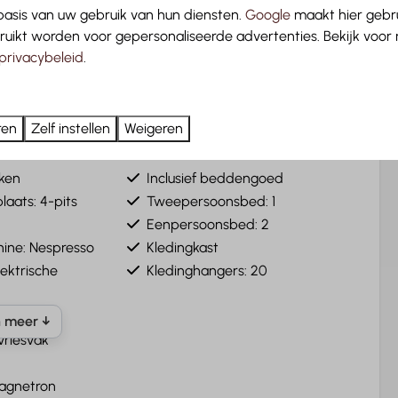
asis van uw gebruik van hun diensten.
Google
maakt hier gebru
ruikt worden voor gepersonaliseerde advertenties. Bekijk voor
privacybeleid
.
ren
Zelf instellen
Weigeren
nken
Slaapkamer
ken
Inclusief beddengoed
laats: 4-pits
Tweepersoonsbed: 1
Eenpersoonsbed: 2
ine: Nespresso
Kledingkast
lektrische
Kledinghangers: 20
 meer ↓
vriesvak
agnetron