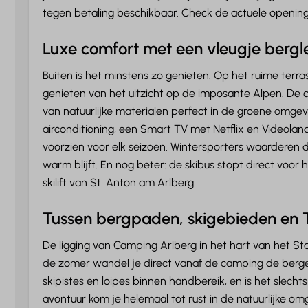
Met zicht op bergen
tegen betaling beschikbaar. Check de actuele openin
Huisdieren
Luxe comfort met een vleugje bergl
Huisdiervrij
Buiten is het minstens zo genieten. Op het ruime terras
genieten van het uitzicht op de imposante Alpen. De 
van natuurlijke materialen perfect in de groene omgev
airconditioning, een Smart TV met Netflix en Videolan
voorzien voor elk seizoen. Wintersporters waarderen 
warm blijft. En nog beter: de skibus stopt direct voor 
skilift van St. Anton am Arlberg.
Tussen bergpaden, skigebieden en Ti
De ligging van Camping Arlberg in het hart van het Stan
de zomer wandel je direct vanaf de camping de bergen i
skipistes en loipes binnen handbereik, en is het slechts
avontuur kom je helemaal tot rust in de natuurlijke omg