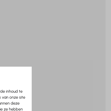
rde inhoud te
 van onze site
kunnen deze
die ze hebben