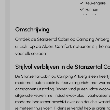
Keukengerei
Pannen
Bestek
Eettafel
Omschrijving
Borden
Drinkglazen
Ontdek de Stanzertal Cabin op Camping Arlbe
uitzicht op de Alpen. Comfort, natuur en stijl ko
Badkamer
Verwarmin
voor elk seizoen
Verkoeling
Douche
Wastafel: 1
Centrale ver
Stijlvol verblijven in de Stanzertal C
Handdoeken
Vloerverwarm
De Stanzertal Cabin op Camping Arlberg is een heerlij
Toilet
Airconditionin
moderne houten cabin is sfeervol ingericht met warme 
ontspannen uitstraling. Binnen vind je een lichte woo
Locatie
Veiligheid
uitgeruste keuken met inductiekookplaat, vaatwasser 
Centrale ligging
Brandblusser
moderne badkamer beschikt over een douche, wastafel e
Dichtbij het zwembad
Rookmelder
je meteen thuis voelt. Tijdens je verblijf heb je grat