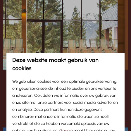
Deze website maakt gebruik van
cookies
Swipe voor een sfeerimpressie →
We gebruiken cookies voor een optimale gebruikservaring,
om gepersonaliseerde inhoud te bieden en ons verkeer te
analyseren. Ook delen we informatie over uw gebruik van
onze site met onze partners voor social media, adverteren
Omgeving - zomer
en analyse. Deze partners kunnen deze gegevens
combineren met andere informatie die u aan ze heeft
verstrekt of die ze hebben verzameld op basis van uw
gebruik van hun diensten.
Google
maakt hier gebruik van,