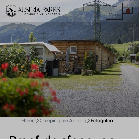
Menu
Home
Camping am Arlberg
Fotogalerij