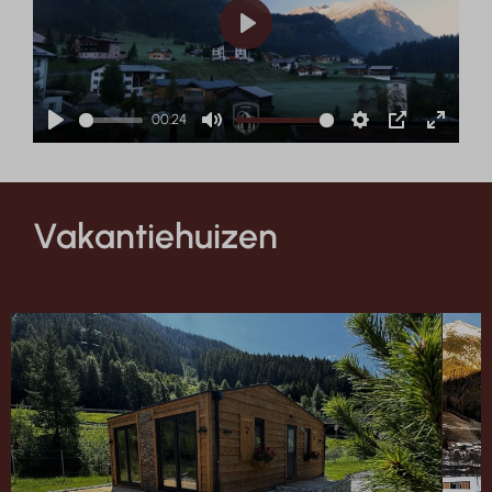
Play
00:24
Play
Mute
Settings
PIP
Enter
fullscr
Vakantiehuizen