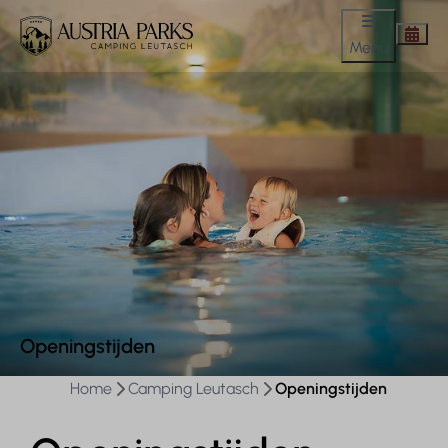
Menu
Openingstijden
Home
Camping Leutasch
Openingstijden