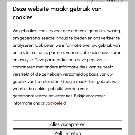
08:00 - 12:00 uur
Deze website maakt gebruik van
cookies
25 december
We gebruiken cookies voor een optimale gebruikservaring,
08:00 - 12:00 uur
om gepersonaliseerde inhoud te bieden en ons verkeer te
analyseren. Ook delen we informatie over uw gebruik van
onze site met onze partners voor social media, adverteren
26 december
en analyse. Deze partners kunnen deze gegevens
combineren met andere informatie die u aan ze heeft
08:00 - 17:00 uur
verstrekt of die ze hebben verzameld op basis van uw
gebruik van hun diensten.
Google
maakt hier gebruik van,
31 december
waarbij de cookies gebruikt worden voor
gepersonaliseerde advertenties. Bekijk voor meer
08:00 - 12:00 uur
informatie ons
privacybeleid
.
1 januari
Alles accepteren
Zelf instellen