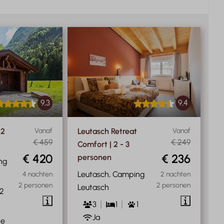
9,3
9,4
 2
Vanaf
Leutasch Retreat
Vanaf
€ 459
€ 249
Comfort | 2 - 3
€ 420
€ 236
personen
ng
Leutasch, Camping
4 nachten
2 nachten
2 personen
2 personen
Leutasch
2
3
1
1
Ja
de