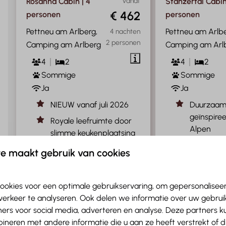
Rosanna Cabin | 4
Vanaf
Stanzertal Cabin
€ 462
personen
personen
Pettneu am Arlberg,
Pettneu am Arlbe
4 nachten
2 personen
Camping am Arlberg
Camping am Arl
4
2
4
2
Sommige
Sommige
Ja
Ja
NIEUW vanaf juli 2026
Duurzaam
geïnspire
Royale leefruimte door
Alpen
slimme keukenplaatsing
Stijlvolle
Aan de rand gelegen
e maakt gebruik van cookies
comfort v
Terras rondom de Cabin
Altijd wa
Altijd warme
skischoen
ookies voor een optimale gebruikservaring, om gepersonalisee
skischoenen met privé
skilocker
verkeer te analyseren. Ook delen we informatie over uw gebruik
skilocker
ers voor social media, adverteren en analyse. Deze partners 
Geniet bu
neren met andere informatie die u aan ze heeft verstrekt of 
terras me