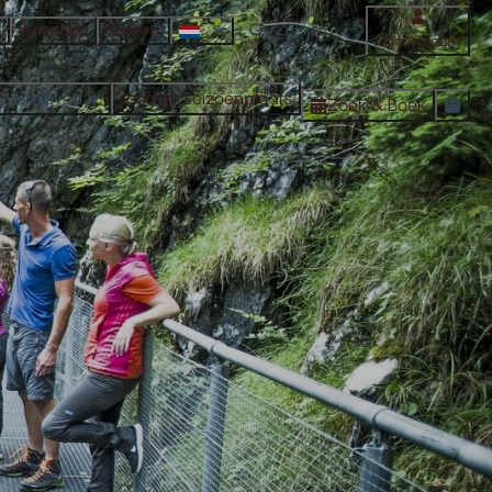
n
Whatsapp
Contact
Mijn Account
Verblijven
Jaar-en seizoenplaats
Zoek & Boek