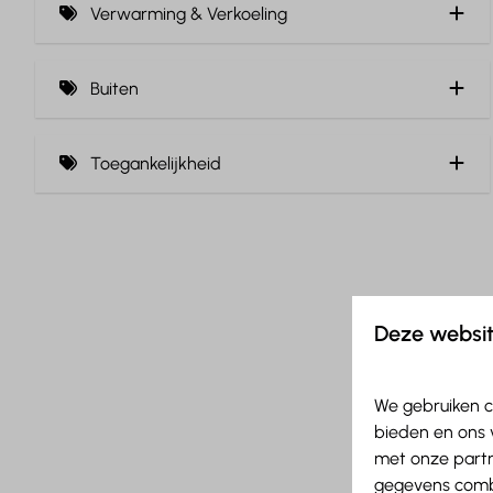
Verwarming & Verkoeling
Handdoeken (12)
Centrale verwarming (12)
Toilet (13)
Buiten
Föhn (4)
Veranda (1)
Toegankelijkheid
Gelijkvloers (7)
Deze websit
We gebruiken c
bieden en ons 
met onze partn
gegevens combi