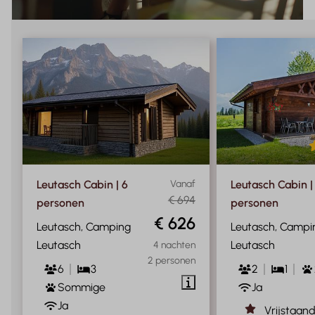
Leutasch Cabin | 6
Vanaf
Leutasch Cabin |
€ 694
personen
personen
€ 626
Leutasch, Camping
Leutasch, Campi
Leutasch
Leutasch
4 nachten
2 personen
6
3
2
1
Sommige
Ja
Ja
Vrijstaan