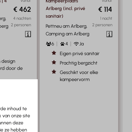
 | 4
Vanaf
Kampeerplaats
Vanaf
€ 462
€ 114
Arlberg (incl. privé
sanitair)
rg,
4 nachten
1 nacht
2 personen
2 personen
berg
Pettneu am Arlberg,
Camping am Arlberg
6
4
Ja
Eigen privé sanitair
 design
Prachtig bergzicht
erd door de
Geschikt voor elke
kampeervorm
 cabin met het
an thuis
rme
en met privé
rde inhoud te
 van onze site
kunnen deze
iten op het
die ze hebben
t panoramisch