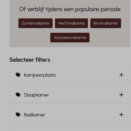
Of verblijf tijdens een populaire periode
Zomervakantie
Herfstvakantie
Kerstvakantie
Voorjaarsvakantie
Selecteer filters
Kampeerplaats
Privé sanitair (7)
Slaapkamer
Rioolaansluiting (2)
Inclusief beddengoed (12)
Wateraansluiting (3)
Badkamer
Verharde ondergrond (3)
Douche (14)