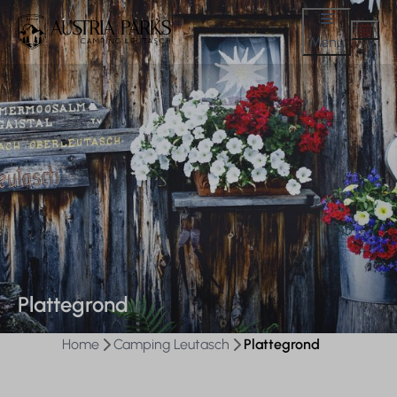
Menu
Plattegrond
Home
Camping Leutasch
Plattegrond