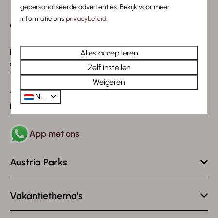
gepersonaliseerde advertenties. Bekijk voor meer
informatie ons
privacybeleid
.
Camping Leutasch
Reindlau 230B
Alles accepteren
6105 Leutasch
Zelf instellen
Tirol, Oostenrijk
Weigeren
Tel.:
+43 5214 65700
NL
E-mail:
frontoffice@campingleutasch.com
App met ons
Austria Parks
Vakantiethema's