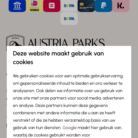
Deze website maakt gebruik van
cookies
Camping am Arlberg
We gebruiken cookies voor een optimale gebruikservaring,
om gepersonaliseerde inhoud te bieden en ons verkeer te
Strohsack 235C
analyseren. Ook delen we informatie over uw gebruik van
6574 Pettneu am Arlberg
onze site met onze partners voor social media, adverteren
Tirol, Oostenrijk
en analyse. Deze partners kunnen deze gegevens
combineren met andere informatie die u aan ze heeft
Tel.:
+43 5448 22243
verstrekt of die ze hebben verzameld op basis van uw
E-mail:
frontoffice@campingarlberg.com
gebruik van hun diensten.
Google
maakt hier gebruik van,
waarbij de cookies gebruikt worden voor