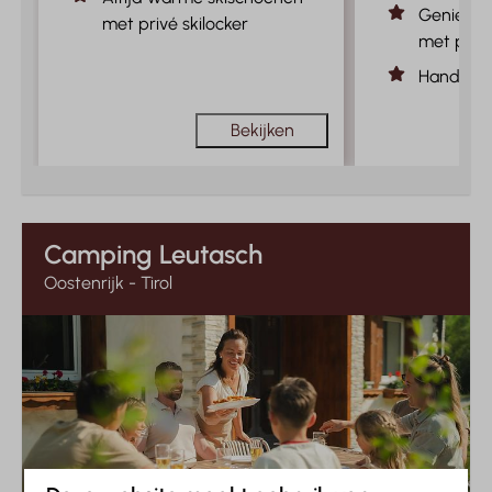
Geniet bu
met privé skilocker
met pano
Handig ap
Bekijken
Camping Leutasch
Oostenrijk - Tirol