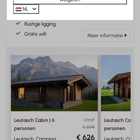
Met zicht op bergen
NL
Aan de bosrand
Rustige ligging
Gratis wifi
Meer informatie
Leutasch Cabin | 6
Vanaf
Leutasch Cabin 
€ 694
personen
personen
€ 626
Leutasch, Camping
Leutasch, Camp