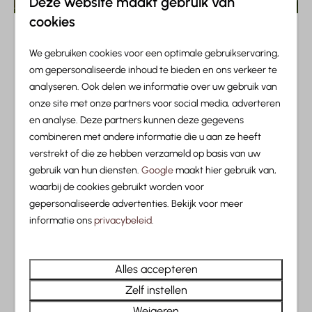
Deze website maakt gebruik van
cookies
Op zoek naar een prachtige vakantie in Tirol? Bekijk
het aanbod van Austria Parks Leutasch. Kom heerlijk
We gebruiken cookies voor een optimale gebruikservaring,
kamperen in bergen van Leutasch.
om gepersonaliseerde inhoud te bieden en ons verkeer te
analyseren. Ook delen we informatie over uw gebruik van
Restaurant
onze site met onze partners voor social media, adverteren
Tafeltennistafel
en analyse. Deze partners kunnen deze gegevens
combineren met andere informatie die u aan ze heeft
Binnenspeeltuin
verstrekt of die ze hebben verzameld op basis van uw
Indoor Zwembad
gebruik van hun diensten.
Google
maakt hier gebruik van,
Wasserette
waarbij de cookies gebruikt worden voor
gepersonaliseerde advertenties. Bekijk voor meer
Ontbijtservice
informatie ons
privacybeleid
.
Binnenzwembad
Buitenspeeltuin
Alles accepteren
Fitness
Zelf instellen
Schommels
Weigeren