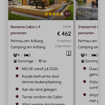
8,9
Rosanna Cabin | 4
Vanaf
Stanzertal Cabin
€ 462
personen
personen
Pettneu am Arlberg,
Pettneu am Arlb
4 nachten
2 personen
Camping am Arlberg
Camping am Ar
4
2
4
2
Sommige
Ja
Sommige
NIEUW vanaf juli 2026
Duurzaam
geïnspir
Royale leefruimte door
slimme keukenplaatsing
Stijlvoll
comfort v
Aan de rand gelegen
Altijd w
Terras rondom de Cabin
met privé
Altijd warme skischoenen