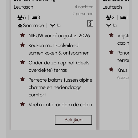
Leutasch
Leutasch
4 nachten
2 personen
6
3
2
1
Sommige
Ja
Ja
NIEUW vanaf augustus 2026
Vrijstaa
cabin in 
Keuken met kookeiland:
samen koken & ontspannen
Panorami
terras
Onder de zon op het (deels
overdekte) terras
Knus comf
seizoen
Perfecte balans tussen alpine
charme en hedendaags
comfort
Veel ruimte rondom de cabin
Bekijken