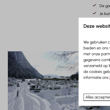
De ga
Je ku
Je on
Deze websit
Boek je vak
We gebruiken c
bieden en ons 
met onze partn
gegevens combi
verzameld op b
de cookies geb
informatie ons
Alles accepte