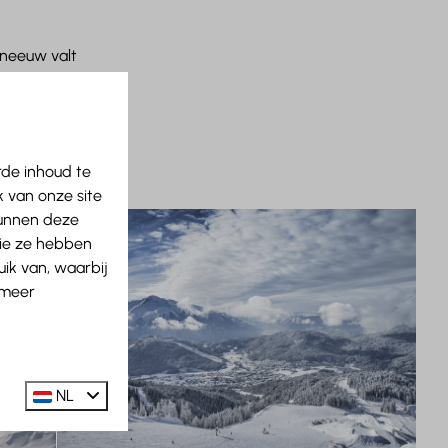
sneeuw valt
rde inhoud te
 van onze site
kunnen deze
die ze hebben
ik van, waarbij
 meer
NL