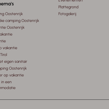
Evenementen
hema's
Plattegrond
ng Oostenrijk
Fotogalerij
ijke camping Oostenrijk
ntie Oostenrijk
akantie
tie
p vakantie
Tirol
 eigen sanitair
ping Oostenrijk
er op vakantie
 in een
mmodatie