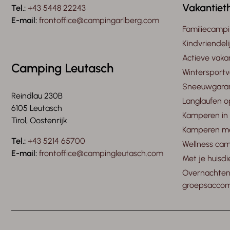
Vakantiet
Tel.:
+43 5448 22243
E-mail:
frontoffice@campingarlberg.com
Familiecampi
Kindvriendel
Actieve vaka
Camping Leutasch
Wintersportv
Sneeuwgaran
Reindlau 230B
Langlaufen o
6105 Leutasch
Kamperen in 
Tirol, Oostenrijk
Kamperen met
Tel.:
+43 5214 65700
Wellness cam
E-mail:
frontoffice@campingleutasch.com
Met je huisdi
Overnachten
groepsacco