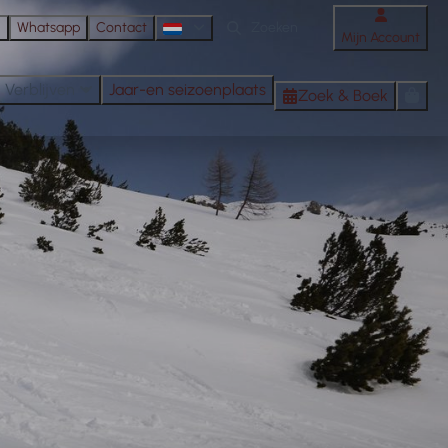
n
Whatsapp
Contact
Mijn Account
Verblijven
Jaar-en seizoenplaats
Zoek & Boek