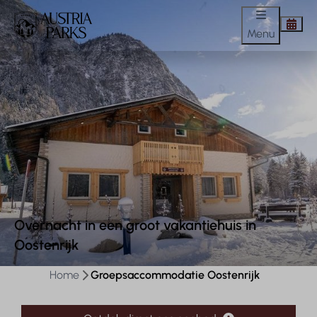
Menu
Overnacht in een groot vakantiehuis in
Oostenrijk
Home
Groepsaccommodatie Oostenrijk