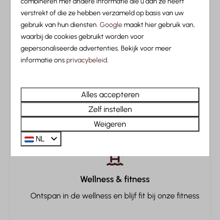
combineren met andere informatie die u aan ze heeft
verstrekt of die ze hebben verzameld op basis van uw
Veiligheid
gebruik van hun diensten.
Google
maakt hier gebruik van,
Alpenlocatie
waarbij de cookies gebruikt worden voor
Rookmelder
Aan een beek, midden in de Tiroler Alpen
gepersonaliseerde advertenties. Bekijk voor meer
Kluis
informatie ons
privacybeleid
.
Brandblusser
Entertainment
Alles accepteren
Luxe accommodaties
Zelf instellen
Flatscreen TV
Comfortabele cabins en ruime kamers
Weigeren
Smart TV
NL
Streamingsdiensten
Familie/Kinderen
Wellness & fitness
Babybedje (bij te reserveren)
Ontspan in de wellness en blijf fit bij onze fitness
Faciliteiten