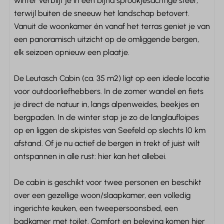
winter verblijf je in een bijna sprookjesachtige sfeer,
terwijl buiten de sneeuw het landschap betovert.
Inclusief beddengoed
Vanuit de woonkamer én vanaf het terras geniet je van
Boxspringbedden
een panoramisch uitzicht op de omliggende bergen,
Televisie op de slaapkamer
elk seizoen opnieuw een plaatje.
Tweepersoonsbed: 1
Kledingkast
De Leutasch Cabin (ca. 35 m2) ligt op een ideale locatie
Kledinghangers: 10
voor outdoorliefhebbers. In de zomer wandel en fiets
Kledinghangers
je direct de natuur in, langs alpenweides, beekjes en
bergpaden. In de winter stap je zo de langlaufloipes
Badkamer
op en liggen de skipistes van Seefeld op slechts 10 km
Douche
afstand. Of je nu actief de bergen in trekt of juist wilt
Wastafel: 1
ontspannen in alle rust: hier kan het allebei.
Handdoeken
Toilet
De cabin is geschikt voor twee personen en beschikt
Föhn
over een gezellige woon/slaapkamer, een volledig
ingerichte keuken, een tweepersoonsbed, een
Verwarming & Verkoeling
badkamer met toilet. Comfort en beleving komen hier