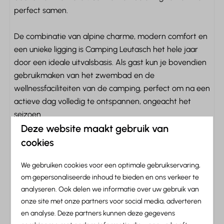
perfect samen.
Centrale verwarming
De combinatie van alpine charme, modern comfort en
Buiten
een unieke ligging is Camping Leutasch het hele jaar
Veranda
door een ideale uitvalsbasis. Als gast kun je bovendien
Tuinmeubels
gebruikmaken van het zwembad en de
wellnessfaciliteiten van de camping, perfect om na een
Locatie
actieve dag volledig te ontspannen, ongeacht het
seizoen.
In de bergen
Deze website maakt gebruik van
Met zicht op bergen
cookies
Vrijstaand
Informatie over Camping
Aan de bosrand
We gebruiken cookies voor een optimale gebruikservaring,
Leutasch
Rustige ligging
om gepersonaliseerde inhoud te bieden en ons verkeer te
analyseren. Ook delen we informatie over uw gebruik van
Toegankelijkheid
onze site met onze partners voor social media, adverteren
Kortom: Camping Leutasch
en analyse. Deze partners kunnen deze gegevens
Gelijkvloers