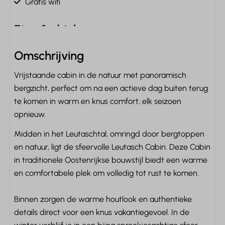
Gratis wifi
Eten & drinken
Complete keuken
Omschrijving
Elektrische kookplaats: 4-pits
Vrijstaande cabin in de natuur met panoramisch
Afzuigkap
bergzicht, perfect om na een actieve dag buiten terug
Koffiecupmachine: Nespresso
te komen in warm en knus comfort, elk seizoen
Waterkoker: Elektrische waterkoker
opnieuw.
Koelkast: Zonder vriesvak
Keukengerei
Midden in het Leutaschtal, omringd door bergtoppen
Pannen
en natuur, ligt de sfeervolle Leutasch Cabin. Deze Cabin
Bestek
in traditionele Oostenrijkse bouwstijl biedt een warme
Eettafel
en comfortabele plek om volledig tot rust te komen.
Borden
Drinkglazen
Binnen zorgen de warme houtlook en authentieke
details direct voor een knus vakantiegevoel. In de
Slaapkamer