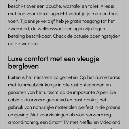
Douche
beschikt over een douche, wastafel en toilet. Alles is
Wastafel: 1
met oog voor detail ingericht zodat je je meteen thuis
Handdoeken
voelt. Tijdens je verblijf heb je gratis toegang tot het
Toilet
zwembad, de wellnessvoorzieningen zijn tegen
betaling beschikbaar. Check de actuele openingstijden
Verwarming & Verkoeling
op de website.
Centrale verwarming
Luxe comfort met een vleugje
Vloerverwarming
bergleven
Airconditioning
Buiten is het minstens zo genieten. Op het ruime terras
Buiten
met tuinmeubilair kun je in alle rust ontspannen en
genieten van het uitzicht op de imposante Alpen. De
Terras: Niet overdekt
cabin is duurzaam gebouwd en past dankzij het
Tuin
gebruik van natuurlijke materialen perfect in de groene
Tuinmeubels
omgeving. Met voorzieningen als vloerverwarming,
Verwarmde Skilocker
airconditioning, een Smart TV met Netflix en Videoland