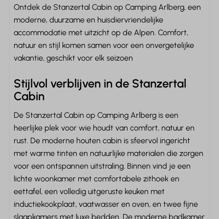
Ontdek de Stanzertal Cabin op Camping Arlberg, een
Magnetron: Magnetron
moderne, duurzame en huisdiervriendelijke
Keukengerei
accommodatie met uitzicht op de Alpen. Comfort,
Pannen
natuur en stijl komen samen voor een onvergetelijke
Bestek
vakantie, geschikt voor elk seizoen
Eettafel
Borden
Stijlvol verblijven in de Stanzertal
Drinkglazen
Cabin
Slaapkamer
De Stanzertal Cabin op Camping Arlberg is een
heerlijke plek voor wie houdt van comfort, natuur en
Inclusief beddengoed
rust. De moderne houten cabin is sfeervol ingericht
Tweepersoonsbed: 1
met warme tinten en natuurlijke materialen die zorgen
Eenpersoonsbed: 2
voor een ontspannen uitstraling. Binnen vind je een
Kledingkast
lichte woonkamer met comfortabele zithoek en
Kledinghangers: 20
eettafel, een volledig uitgeruste keuken met
inductiekookplaat, vaatwasser en oven, en twee fijne
Badkamer
slaapkamers met luxe bedden. De moderne badkamer