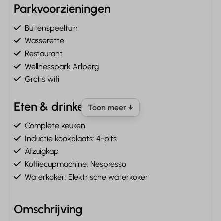
Parkvoorzieningen
Buitenspeeltuin
Wasserette
Restaurant
Wellnesspark Arlberg
Gratis wifi
Eten & drinken
Toon meer ↓
Complete keuken
Inductie kookplaats: 4-pits
Afzuigkap
Koffiecupmachine: Nespresso
Waterkoker: Elektrische waterkoker
Vaatwasser
Koelkast: Met vriesvak
Omschrijving
Vriezer