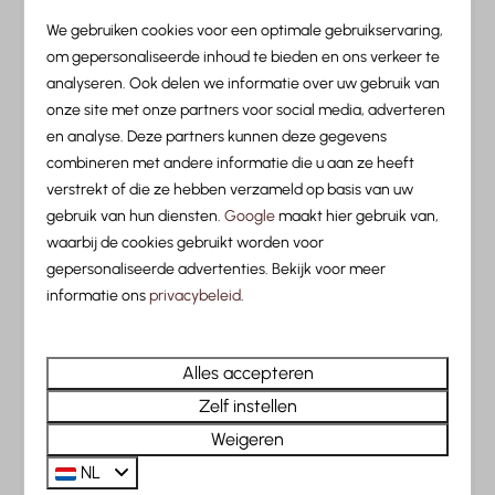
Ontspan in naastgelegen wellnesscentrum
We gebruiken cookies voor een optimale gebruikservaring,
om gepersonaliseerde inhoud te bieden en ons verkeer te
analyseren. Ook delen we informatie over uw gebruik van
onze site met onze partners voor social media, adverteren
en analyse. Deze partners kunnen deze gegevens
Tussen de bergen
combineren met andere informatie die u aan ze heeft
Skibus voor de deur, 7 minuten naar de skilift
verstrekt of die ze hebben verzameld op basis van uw
gebruik van hun diensten.
Google
maakt hier gebruik van,
waarbij de cookies gebruikt worden voor
gepersonaliseerde advertenties. Bekijk voor meer
informatie ons
privacybeleid
.
Luxe accommodaties
Comfortabele cabins en ruime plaatsen met eigen
Alles accepteren
sanitair
Zelf instellen
Weigeren
NL