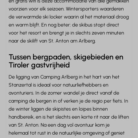
en gratis wifi is deze accommodatie van alle gemakken
Locatie
voorzien voor elk seizoen. Wintersporters waarderen
de verwarmde ski locker waarin al het materiaal droog
Centrale ligging
en warm blijft. En nog beter: de skibus stopt direct
Dichtbij het zwembad
voor het resort en brengt je in slechts zeven minuten
Met zicht op bergen
naar de skilift van St. Anton am Arlberg.
Veiligheid
Tussen bergpaden, skigebieden en
Brandblusser
Tiroler gastvrijheid
Rookmelder
De ligging van Camping Arlberg in het hart van het
Stanzertal is ideaal voor natuurliefhebbers en
Entertainment
avonturiers. In de zomer wandel je direct vanaf de
Smart TV
camping de bergen in of verken je de regio per fiets. In
Videoland
de winter liggen de skipistes en loipes binnen
Netflix
handbereik, en is het slechts een korte rit naar de liften
van St. Anton. Na een dag vol avontuur kom je
Huisdieren
helemaal tot rust in de natuurlijke omgeving of geniet