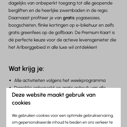
dagelijks van onbeperkt toegang tot alle geopende
bergliften en de heerlijke zwembaden in de regio.
Daarnaast profiteer je van
gratis
yogasessies,
boogschieten, flinke kortingen op e-bikehuur en zelfs
gratis greenfees op de golfbaan. De Premium Kaart is
dé perfecte keuze voor de actieve levensgenieter die
het Arlberggebied in alle luxe wil ontdekken!
Wat krijg je:
Alle activiteiten volgens het weekprogramma
Dagelijks onbeperkt en gratis gebruik van alle
Deze website maakt gebruik van
geopende bergliften
cookies
Dagelijks gratis toegang tot zwembad Arlberg
WellCom in St. Anton am Arlberg óf tot het
We gebruiken cookies voor een optimale gebruikservaring,
zwembad Wellnesspark Arlberg Stanzertal in
om gepersonaliseerde inhoud te bieden en ons verkeer te
Pettneu