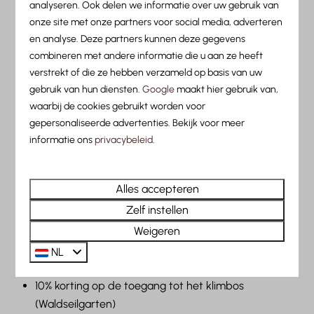
analyseren. Ook delen we informatie over uw gebruik van
2 × gratis greenfee voor de 9-holes golfbaan in St.
onze site met onze partners voor social media, adverteren
Anton am Arlberg (golfvaardigheidsbewijs/gvb
en analyse. Deze partners kunnen deze gegevens
vereist)
combineren met andere informatie die u aan ze heeft
Dagelijks een gratis yogasessie
verstrekt of die ze hebben verzameld op basis van uw
Dagelijks gratis boogschieten
gebruik van hun diensten.
Google
maakt hier gebruik van,
€ 20,- korting op de huur van een e-bike (1 × bij een
waarbij de cookies gebruikt worden voor
3-daagse kaart, 2 × bij een 5- en 7-daagse kaart)
gepersonaliseerde advertenties. Bekijk voor meer
Extra bonus- en kortingsacties van de Zomerkaart-
informatie ons
privacybeleid
.
partners
Eenmalig gebruik van de e-motocrossfietsen in het
Alles accepteren
Bikepark Eldorado
Zelf instellen
Korting op een partijtje tennis bij Arlberg WellCom.
Weigeren
Inclusief uitrusting slechts € 9,- per persoon.
Reserveren verplicht (telefonisch of direct bij
NL
Arlberg WellCom extern)
10% korting op de toegang tot het klimbos
(Waldseilgarten)