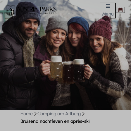
Menu
Home
Camping am Arlberg
Bruisend nachtleven en après-ski