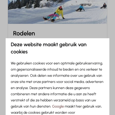
Rodelen
Ontdek een van de meest populaire activiteiten
Deze website maakt gebruik van
van het winterseizoen en race met de slee van
cookies
de berg af! Wie is het eerst beneden?
We gebruiken cookies voor een optimale gebruikservaring,
om gepersonaliseerde inhoud te bieden en ons verkeer te
Meer
analyseren. Ook delen we informatie over uw gebruik van
onze site met onze partners voor social media, adverteren
en analyse. Deze partners kunnen deze gegevens
combineren met andere informatie die u aan ze heeft
In de omgeving: 10km
verstrekt of die ze hebben verzameld op basis van uw
gebruik van hun diensten.
Google
maakt hier gebruik van,
waarbij de cookies gebruikt worden voor