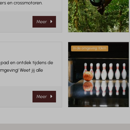
ers en crossmotoren.
Meer
In de omgeving: 10km
 pad en ontdek tijdens de
geving! Weet jij alle
Meer