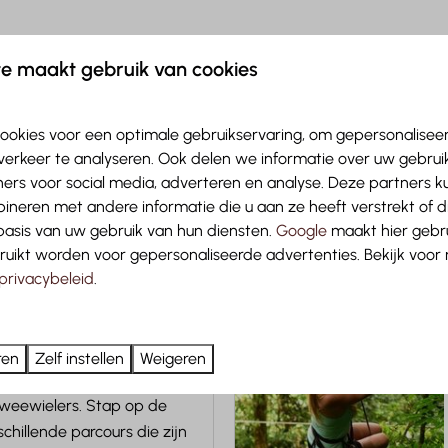
e maakt gebruik van cookies
In de omgeving: 10km
on
gen aan Sankt Anton?
ookies voor een optimale gebruikservaring, om gepersonalisee
st de receptie stopt.
verkeer te analyseren. Ook delen we informatie over uw gebruik
ers voor social media, adverteren en analyse. Deze partners 
neren met andere informatie die u aan ze heeft verstrekt of 
asis van uw gebruik van hun diensten.
Google
maakt hier gebru
Meer
ruikt worden voor gepersonaliseerde advertenties. Bekijk voor
privacybeleid
.
In de omgeving: 12km
untain EldoRADo
ren
Zelf instellen
Weigeren
l
tweewielers. Stap op de
chillende parcours die zijn