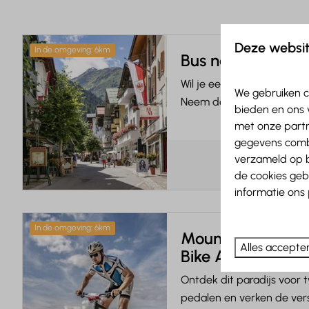
Deze websit
In de omgeving: 6km
Bus naar St. Ant
Wil je een bezoekje bren
We gebruiken c
Neem de bus, die vlak naa
bieden en ons 
met onze partn
gegevens combi
verzameld op b
de cookies geb
informatie ons
In de omgeving: 6km
Mountainbike mo
Alles accepte
Bike Areal Verwal
Ontdek dit paradijs voor 
pedalen en verken de vers