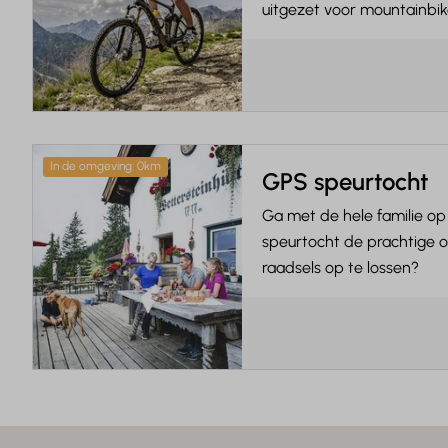
uitgezet voor mountainbik
In de omgeving: 0km
GPS speurtocht
Ga met de hele familie op
speurtocht de prachtige om
raadsels op te lossen?