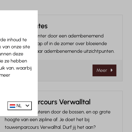
Wandelroutes
Wandel in de winter door een adembenemend
rde inhoud te
sneeuwlandschap of in de zomer over bloeiende
 van onze site
alpenweiden naar adembenemende uitzichtpunten.
kunnen deze
die ze hebben
ik van, waarbij
Meer
 meer
Touwenparcours Verwalltal
NL
Klimmen en klauteren door de bossen, en op grote
hoogte van een zipline af. Je doet het bij
touwenparcours Verwalltal. Durf jij het aan?