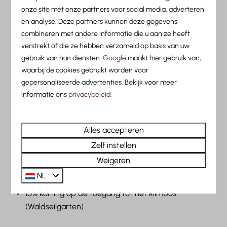
Anton am Arlberg (golfvaardigheidsbewijs/gvb
onze site met onze partners voor social media, adverteren
en analyse. Deze partners kunnen deze gegevens
vereist)
combineren met andere informatie die u aan ze heeft
Dagelijks een gratis yogasessie
verstrekt of die ze hebben verzameld op basis van uw
Dagelijks gratis boogschieten
gebruik van hun diensten.
Google
maakt hier gebruik van,
€ 20,- korting op de huur van een e-bike (1 × bij een
waarbij de cookies gebruikt worden voor
3-daagse kaart, 2 × bij een 5- en 7-daagse kaart)
gepersonaliseerde advertenties. Bekijk voor meer
Extra bonus- en kortingsacties van de Zomerkaart-
informatie ons
privacybeleid
.
partners
Eenmalig gebruik van de e-motocrossfietsen in het
Bikepark Eldorado
Alles accepteren
Korting op een partijtje tennis bij Arlberg WellCom.
Zelf instellen
Inclusief uitrusting slechts € 9,- per persoon.
Weigeren
Reserveren verplicht (telefonisch of direct bij
NL
Arlberg WellCom extern)
10% korting op de toegang tot het klimbos
(Waldseilgarten)