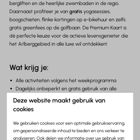
bergliften en de heerlijke zwembaden in de regio.
Daarnaast profiteer je van
gratis
yogasessies,
boogschieten, flinke kortingen op e-bikehuur en zelfs
gratis greenfees op de golfbaan. De Premium Kaart is
dé perfecte keuze voor de actieve levensgenieter die
het Arlberggebied in alle luxe wil ontdekken!
Wat krijg je:
Alle activiteiten volgens het weekprogramma
Dagelijks onbeperkt en gratis gebruik van alle
geopende bergliften
Deze website maakt gebruik van
Dagelijks gratis toegang tot zwembad Arlberg
cookies
WellCom in St. Anton am Arlberg óf tot het
zwembad Wellnesspark Arlberg Stanzertal in
We gebruiken cookies voor een optimale gebruikservaring,
Pettneu
om gepersonaliseerde inhoud te bieden en ons verkeer te
2 × gratis greenfee voor de 9-holes golfbaan in St.
analyseren. Ook delen we informatie over uw gebruik van