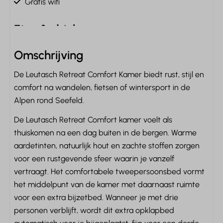
Gratis wifi
Eten & drinken
Koffiecupmachine: Nespresso
Omschrijving
Waterkoker: Elektrische waterkoker
De Leutasch Retreat Comfort Kamer biedt rust, stijl en
Koelkast: Zonder vriesvak
comfort na wandelen, fietsen of wintersport in de
Drinkglazen
Alpen rond Seefeld.
Slaapkamer
De Leutasch Retreat Comfort kamer voelt als
thuiskomen na een dag buiten in de bergen. Warme
Inclusief beddengoed
aardetinten, natuurlijk hout en zachte stoffen zorgen
Boxspringbedden
voor een rustgevende sfeer waarin je vanzelf
Televisie op de slaapkamer
vertraagt. Het comfortabele tweepersoonsbed vormt
Tweepersoonsbed: 1
het middelpunt van de kamer met daarnaast ruimte
Kledingkast
voor een extra bijzetbed. Wanneer je met drie
Kledinghangers: 10
personen verblijft, wordt dit extra opklapbed
Kledinghangers