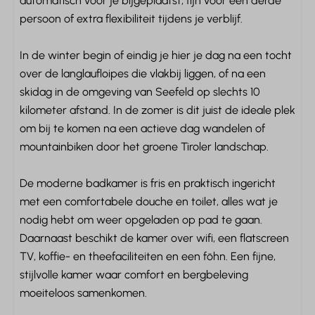
automatisch voor je bijgeplaatst, fijn voor een derde
persoon of extra flexibiliteit tijdens je verblijf.
Badkamer
Douche
In de winter begin of eindig je hier je dag na een tocht
Wastafel: 1
over de langlaufloipes die vlakbij liggen, of na een
Handdoeken
skidag in de omgeving van Seefeld op slechts 10
Toilet
kilometer afstand. In de zomer is dit juist de ideale plek
om bij te komen na een actieve dag wandelen of
Verwarming & Verkoeling
mountainbiken door het groene Tiroler landschap.
Centrale verwarming
De moderne badkamer is fris en praktisch ingericht
met een comfortabele douche en toilet, alles wat je
Locatie
nodig hebt om weer opgeladen op pad te gaan.
In de bergen
Daarnaast beschikt de kamer over wifi, een flatscreen
Dichtbij het zwembad
TV, koffie- en theefaciliteiten en een föhn. Een fijne,
Met zicht op bergen
stijlvolle kamer waar comfort en bergbeleving
Aan de bosrand
moeiteloos samenkomen.
Rustige ligging