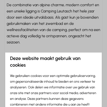
De combinatie van alpine charme, modern comfort en
Veiligheid
een unieke ligging is Camping Leutasch het hele jaar
door een ideale uitvalsbasis. Als gast kun je bovendien
Rookmelder
gebruikmaken van het zwembad en de
Kluis
wellnessfaciliteiten van de camping, perfect om na een
Brandblusser
actieve dag volledig te ontspannen, ongeacht het
seizoen.
Entertainment
Flatscreen TV
Deze website maakt gebruik van
Informatie over Camping
Smart TV
cookies
Leutasch
Streamingsdiensten
We gebruiken cookies voor een optimale gebruikservaring,
Familie/Kinderen
om gepersonaliseerde inhoud te bieden en ons verkeer te
analyseren. Ook delen we informatie over uw gebruik van
Kortom: Camping Leutasch
Babybedje (bij te reserveren)
onze site met onze partners voor social media, adverteren
en analyse. Deze partners kunnen deze gegevens
Faciliteiten
combineren met andere informatie die u aan ze heeft