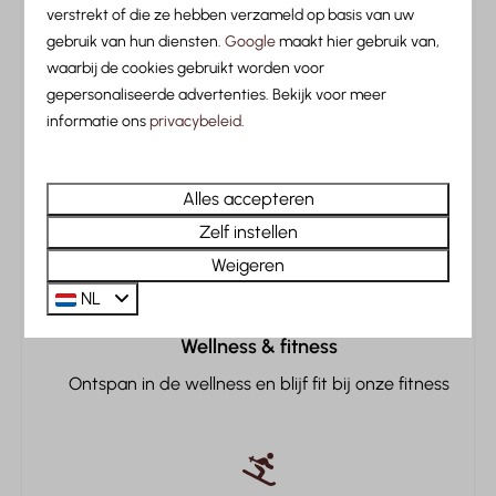
Alpenlocatie
verstrekt of die ze hebben verzameld op basis van uw
Eindschoonmaak
gebruik van hun diensten.
Google
maakt hier gebruik van,
Aan een beek, midden in de Tiroler Alpen
waarbij de cookies gebruikt worden voor
Huisdieren
gepersonaliseerde advertenties. Bekijk voor meer
informatie ons
privacybeleid
.
Huisdieren toegestaan
Luxe accommodaties
Alles accepteren
Comfortabele cabins en ruime kamers
Zelf instellen
Weigeren
NL
Wellness & fitness
Ontspan in de wellness en blijf fit bij onze fitness