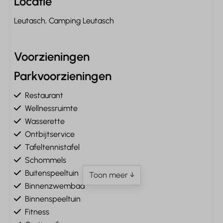
Locatie
Leutasch, Camping Leutasch
Voorzieningen
Parkvoorzieningen
Restaurant
Wellnessruimte
Wasserette
Ontbijtservice
Tafeltennistafel
Schommels
Buitenspeeltuin
Toon meer ↓
Binnenzwembad
Binnenspeeltuin
Fitness