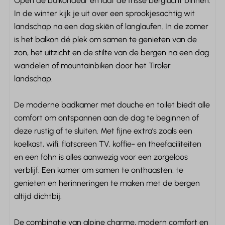
Open de balkondeur en laat de frisse berglucht binnen.
In de winter kijk je uit over een sprookjesachtig wit
Badkamer
landschap na een dag skiën of langlaufen. In de zomer
Douche
is het balkon dé plek om samen te genieten van de
Wastafel: 1
zon, het uitzicht en de stilte van de bergen na een dag
Handdoeken
wandelen of mountainbiken door het Tiroler
Toilet
landschap.
Föhn
De moderne badkamer met douche en toilet biedt alle
Wassen en drogen
comfort om ontspannen aan de dag te beginnen of
deze rustig af te sluiten. Met fijne extra’s zoals een
Droogrek
koelkast, wifi, flatscreen TV, koffie- en theefaciliteiten
en een föhn is alles aanwezig voor een zorgeloos
Verwarming & Verkoeling
verblijf. Een kamer om samen te onthaasten, te
Centrale verwarming
genieten en herinneringen te maken met de bergen
altijd dichtbij.
Buiten
De combinatie van alpine charme, modern comfort en