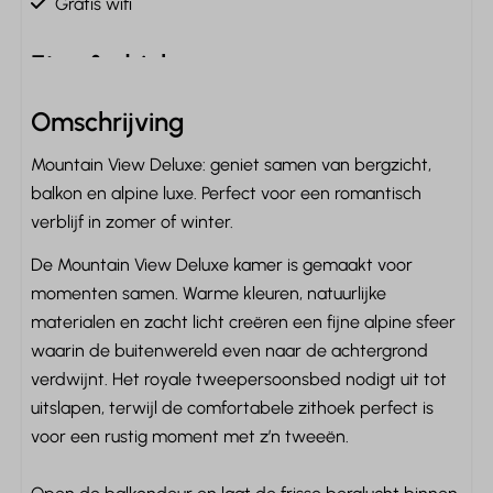
Gratis wifi
Eten & drinken
Koffiecupmachine: Nespresso
Omschrijving
Waterkoker: Elektrische waterkoker
Mountain View Deluxe: geniet samen van bergzicht,
Koelkast: Zonder vriesvak
balkon en alpine luxe. Perfect voor een romantisch
Drinkglazen
verblijf in zomer of winter.
Slaapkamer
De Mountain View Deluxe kamer is gemaakt voor
momenten samen. Warme kleuren, natuurlijke
Inclusief beddengoed
materialen en zacht licht creëren een fijne alpine sfeer
Boxspringbedden
waarin de buitenwereld even naar de achtergrond
Televisie op de slaapkamer
verdwijnt. Het royale tweepersoonsbed nodigt uit tot
Tweepersoonsbed: 1
uitslapen, terwijl de comfortabele zithoek perfect is
Kledingkast
voor een rustig moment met z’n tweeën.
Kledinghangers: 10
Kledinghangers