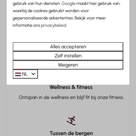
Entertainment
gebruik van hun diensten.
Google
maakt hier gebruik van,
Aan een beek, midden in de Tiroler Alpen
waarbij de cookies gebruikt worden voor
Flatscreen TV
gepersonaliseerde advertenties. Bekijk voor meer
Smart TV
informatie ons
privacybeleid
.
Streamingsdiensten
Luxe accommodaties
Familie/Kinderen
Alles accepteren
Comfortabele cabins en ruime kamers
Zelf instellen
Babybedje (bij te reserveren)
Weigeren
NL
Faciliteiten
Wellness & fitness
Eindschoonmaak
Ontspan in de wellness en blijf fit bij onze fitness
Huisdieren
Huisdieren toegestaan
Tussen de bergen