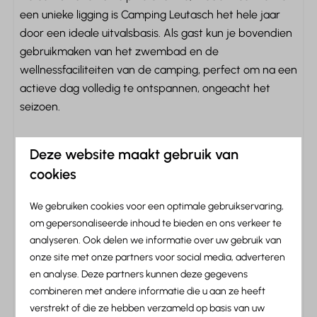
Balkon
een unieke ligging is Camping Leutasch het hele jaar
Tuinmeubels
door een ideale uitvalsbasis. Als gast kun je bovendien
Parkeerplaats: 1
gebruikmaken van het zwembad en de
wellnessfaciliteiten van de camping, perfect om na een
Locatie
actieve dag volledig te ontspannen, ongeacht het
seizoen.
In de bergen
Dichtbij het zwembad
Met zicht op bergen
Deze website maakt gebruik van
Informatie over Camping
Aan de bosrand
cookies
Leutasch
Rustige ligging
We gebruiken cookies voor een optimale gebruikservaring,
Veiligheid
om gepersonaliseerde inhoud te bieden en ons verkeer te
analyseren. Ook delen we informatie over uw gebruik van
Kortom: Camping Leutasch
Rookmelder
onze site met onze partners voor social media, adverteren
Kluis
en analyse. Deze partners kunnen deze gegevens
Brandblusser
combineren met andere informatie die u aan ze heeft
Alpenlocatie
verstrekt of die ze hebben verzameld op basis van uw