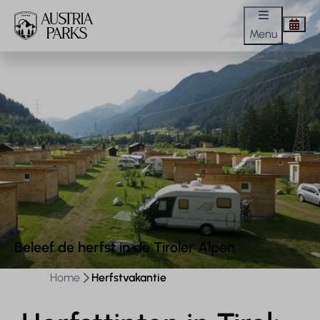
Menu
Beleef de herfst in de Tiroler Alpen
Home
Herfstvakantie