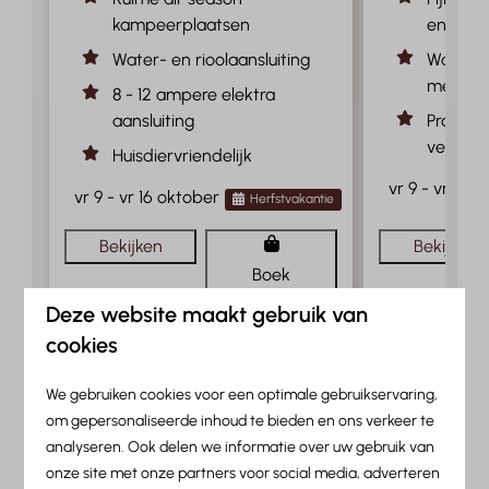
kampeerplaatsen
en wint
Water- en rioolaansluiting
Warm & 
met Alp
8 - 12 ampere elektra
aansluiting
Praktis
verblijf
Huisdiervriendelijk
vr 9 - vr 16 
vr 9 - vr 16 oktober
Herfstvakantie
Bekijken
Bekijken
Boek
Deze website maakt gebruik van
cookies
We gebruiken cookies voor een optimale gebruikservaring,
Jouw herfstvakantie in de
om gepersonaliseerde inhoud te bieden en ons verkeer te
Tiroler bergen
analyseren. Ook delen we informatie over uw gebruik van
onze site met onze partners voor social media, adverteren