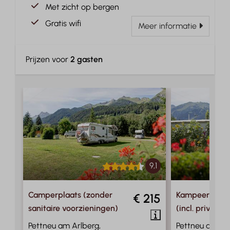
Met zicht op bergen
Gratis wifi
Meer informatie
Prijzen voor
2 gasten
9,1
Camperplaats (zonder
Kampeerplaats
€ 215
sanitaire voorzieningen)
(incl. privé san
Pettneu am Arlberg,
Pettneu am Arl