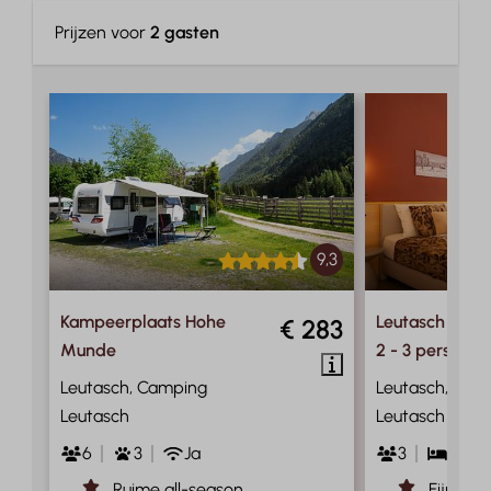
Prijzen voor
2 gasten
9,3
Kampeerplaats Hohe
Leutasch Retre
€ 283
Munde
2 - 3 personen
Leutasch, Camping
Leutasch, Cam
Leutasch
Leutasch
6
3
Ja
3
1
Ruime all-season
Fijne ui