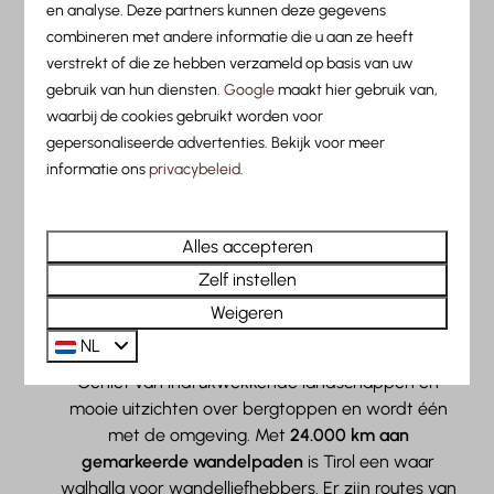
en analyse. Deze partners kunnen deze gegevens
Ontdek het kleurrijke
Tiroler
herfstlandschap te voet
combineren met andere informatie die u aan ze heeft
of per fiets. Er zijn vele
wandel- en fietsroutes
te
verstrekt of die ze hebben verzameld op basis van uw
vinden die je langs goudkleurige bossen, kleurrijke
gebruik van hun diensten.
Google
maakt hier gebruik van,
alpenweiden en imposante kloven leiden. Maak je
waarbij de cookies gebruikt worden voor
hoofd helemaal leeg en kom tot rust in de frisse
gepersonaliseerde advertenties. Bekijk voor meer
berglucht. Wij delen onze aanraders voor activiteiten
informatie ons
privacybeleid
.
in de herfstvakantie, welke je gemakkelijk kunt
uitvoeren vanaf onze camping.
Alles accepteren
Zelf instellen
Weigeren
Wandelen
NL
Geniet van indrukwekkende landschappen en
mooie uitzichten over bergtoppen en wordt één
met de omgeving. Met
24.000 km aan
gemarkeerde wandelpaden
is Tirol een waar
walhalla voor wandelliefhebbers. Er zijn routes van