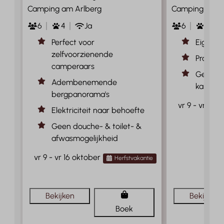
Camping am Arlberg
Camping am A
6
4
Ja
6
4
Perfect voor
Eigen pr
zelfvoorzienende
Prachtig
camperaars
Geschik
Adembenemende
kampee
bergpanorama's
vr 9 - vr 16 
Elektriciteit naar behoefte
Geen douche- & toilet- &
afwasmogelijkheid
vr 9 - vr 16 oktober
Herfstvakantie
Bekijken
Bekijken
Boek