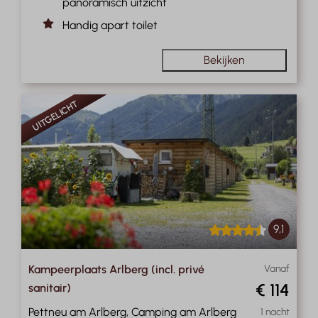
panoramisch uitzicht
Handig apart toilet
Bekijken
UITGELICHT
9,1
Kampeerplaats Arlberg (incl. privé
Vanaf
€ 114
sanitair)
Pettneu am Arlberg, Camping am Arlberg
1 nacht