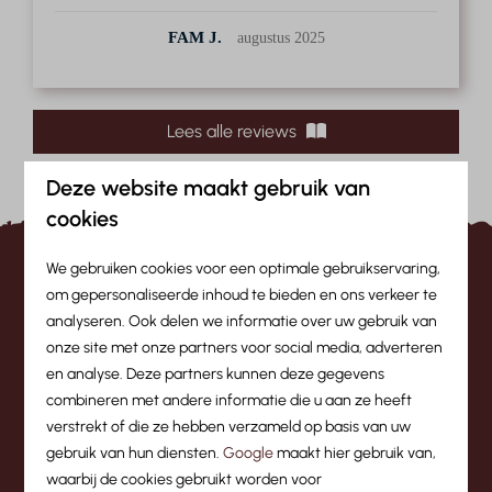
FAM J.
augustus 2025
Lees alle reviews
Deze website maakt gebruik van
cookies
We gebruiken cookies voor een optimale gebruikservaring,
Wat eerdere gasten ons
om gepersonaliseerde inhoud te bieden en ons verkeer te
analyseren. Ook delen we informatie over uw gebruik van
vroegen:
onze site met onze partners voor social media, adverteren
en analyse. Deze partners kunnen deze gegevens
combineren met andere informatie die u aan ze heeft
Is er een gratis skibus / wandelbus?
verstrekt of die ze hebben verzameld op basis van uw
gebruik van hun diensten.
Google
maakt hier gebruik van,
Zijn honden welkom bij Camping am
waarbij de cookies gebruikt worden voor