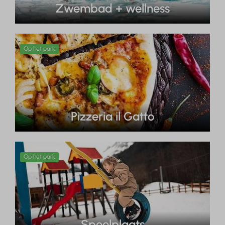
Zwembad + wellness
Op het park
Pizzeria il Gatto
Op het park
Speelplaats