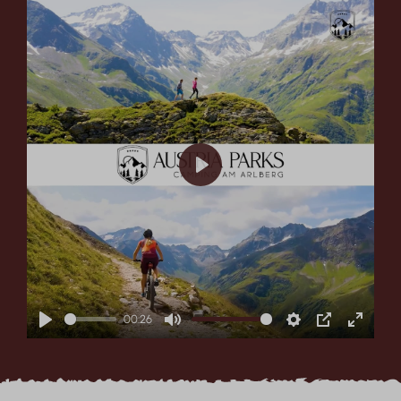
Play
00:26
Play
Mute
Settings
PIP
Enter
fullscr