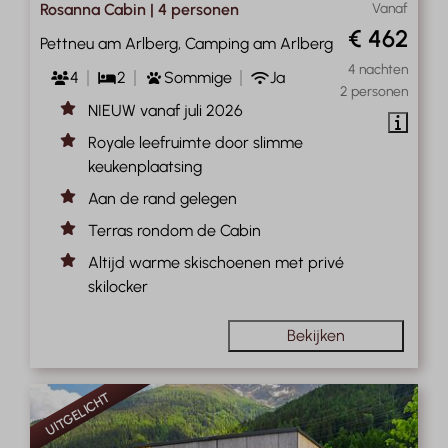
Rosanna Cabin | 4 personen
Vanaf
€ 462
Pettneu am Arlberg, Camping am Arlberg
4 nachten
4
2
Sommige
Ja
2 personen
NIEUW vanaf juli 2026
Royale leefruimte door slimme
keukenplaatsing
Aan de rand gelegen
Terras rondom de Cabin
Altijd warme skischoenen met privé
skilocker
Bekijken
UITGELICHT