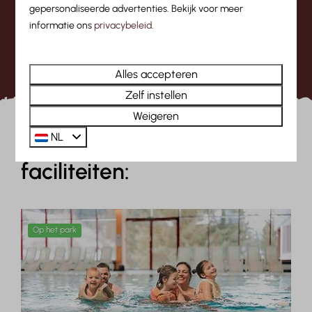
Arlberg?
gepersonaliseerde advertenties. Bekijk voor meer
informatie ons
privacybeleid
.
Zijn er kampeerplaatsen met privé
sanitair?
Alles accepteren
Zelf instellen
Weigeren
NL
Een greep uit onze
faciliteiten:
Op het park