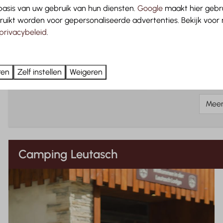
Geniet bu
asis van uw gebruik van hun diensten.
Google
maakt hier gebru
terras me
ruikt worden voor gepersonaliseerde advertenties. Bekijk voor
uitzicht
privacybeleid
.
Handig apa
Bekijken
ren
Zelf instellen
Weigeren
Mee
Camping Leutasch