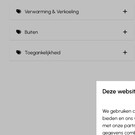
Douche (6)
Verwarming & Verkoeling
Handdoeken (6)
Centrale verwarming (6)
Toilet (5)
Buiten
Föhn (1)
Veranda (1)
Toegankelijkheid
Gelijkvloers (3)
Deze websit
We gebruiken c
bieden en ons 
met onze partn
gegevens combi