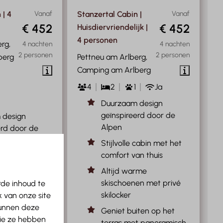
 | 4
Vanaf
Stanzertal Cabin |
Vanaf
€ 452
€ 452
Huisdiervriendelijk |
4 personen
rg,
4 nachten
4 nachten
2 personen
2 personen
berg
Pettneu am Arlberg,
Camping am Arlberg
4
2
1
Ja
Duurzaam design
geïnspireerd door de
 design
Alpen
erd door de
Stijlvolle cabin met het
comfort van thuis
 cabin met het
an thuis
Altijd warme
skischoenen met privé
rde inhoud te
rme
skilocker
 van onze site
en met privé
kunnen deze
Geniet buiten op het
die ze hebben
terras met panoramisch