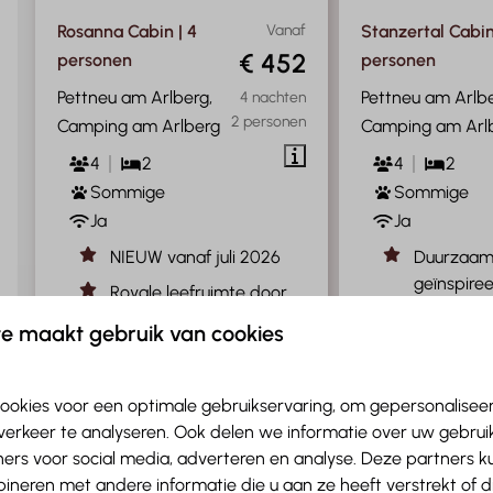
Rosanna Cabin | 4
Vanaf
Stanzertal Cabin
€ 452
personen
personen
Pettneu am Arlberg,
Pettneu am Arlbe
4 nachten
2 personen
Camping am Arlberg
Camping am Arl
4
2
4
2
Sommige
Sommige
Ja
Ja
NIEUW vanaf juli 2026
Duurzaam
geïnspire
Royale leefruimte door
Alpen
slimme keukenplaatsing
e maakt gebruik van cookies
Stijlvolle
Aan de rand gelegen
comfort v
Terras rondom de Cabin
ookies voor een optimale gebruikservaring, om gepersonalisee
Altijd wa
Altijd warme
verkeer te analyseren. Ook delen we informatie over uw gebruik
skischoen
skischoenen met privé
ers voor social media, adverteren en analyse. Deze partners 
skilocker
skilocker
neren met andere informatie die u aan ze heeft verstrekt of 