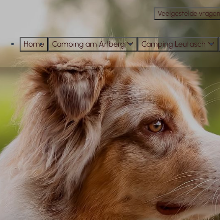
Veelgestelde vrage
Home
Camping am Arlberg
Camping Leutasch