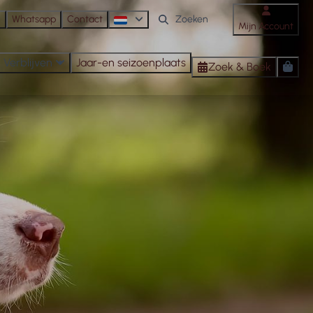
n
Whatsapp
Contact
Mijn Account
Verblijven
Jaar-en seizoenplaats
Zoek & Boek