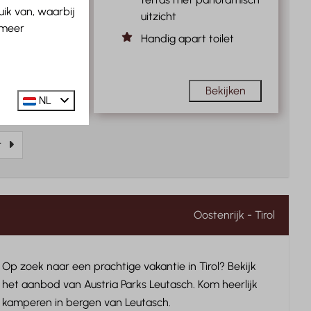
iten op het
ik van, waarbij
uitzicht
t panoramisch
 meer
Handig apart toilet
rt toilet
Bekijken
Bekijken
NL
r
Oostenrijk - Tirol
Op zoek naar een prachtige vakantie in Tirol? Bekijk
het aanbod van Austria Parks Leutasch. Kom heerlijk
kamperen in bergen van Leutasch.