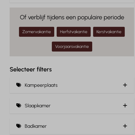
Of verblijf tijdens een populaire periode
Zomervakantie
Herfstvakantie
Kerstvakantie
Voorjaarsvakantie
Selecteer filters
Kampeerplaats
Privé sanitair (3)
Slaapkamer
Rioolaansluiting
Inclusief beddengoed (6)
Wateraansluiting
Badkamer
Verharde ondergrond