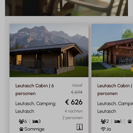
Leutasch Cabin | 6
Vanaf
Leutasch Cabin |
€ 694
personen
personen
€ 626
Leutasch, Camping
Leutasch, Campi
Leutasch
Leutasch
4 nachten
2 personen
6
3
2
1
Sommige
Ja