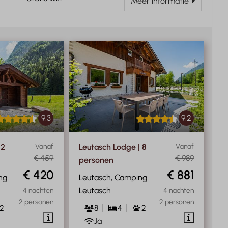
Meer informatie
9,3
9,2
 2
Vanaf
Leutasch Lodge | 8
Vanaf
€ 459
€ 989
personen
€ 420
€ 881
ng
Leutasch, Camping
Leutasch
4 nachten
4 nachten
2 personen
2 personen
2
8
4
2
Ja