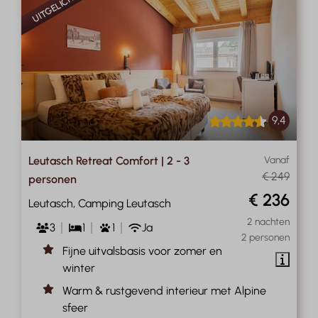
UITGELICHT
9,4
Leutasch Retreat Comfort | 2 - 3
Vanaf
€ 249
personen
€ 236
Leutasch, Camping Leutasch
2 nachten
3
1
1
Ja
2 personen
Fijne uitvalsbasis voor zomer en
winter
Warm & rustgevend interieur met Alpine
sfeer