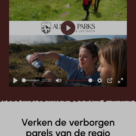
Play
00:30
Play
Mute
Settings
PIP
Enter
fullscr
Verken de verborgen
parels van de regio