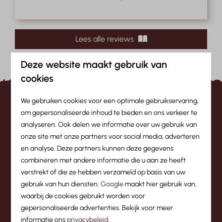
Lees alle reviews
Deze website maakt gebruik van
cookies
We gebruiken cookies voor een optimale gebruikservaring,
Wat eerdere gasten ons
om gepersonaliseerde inhoud te bieden en ons verkeer te
analyseren. Ook delen we informatie over uw gebruik van
vroegen:
onze site met onze partners voor social media, adverteren
en analyse. Deze partners kunnen deze gegevens
combineren met andere informatie die u aan ze heeft
Zijn honden welkom bij Camping
verstrekt of die ze hebben verzameld op basis van uw
Leutasch?
gebruik van hun diensten.
Google
maakt hier gebruik van,
waarbij de cookies gebruikt worden voor
Wat zijn de voordelen van de gratis
gepersonaliseerde advertenties. Bekijk voor meer
gastenkaart?
informatie ons
privacybeleid
.