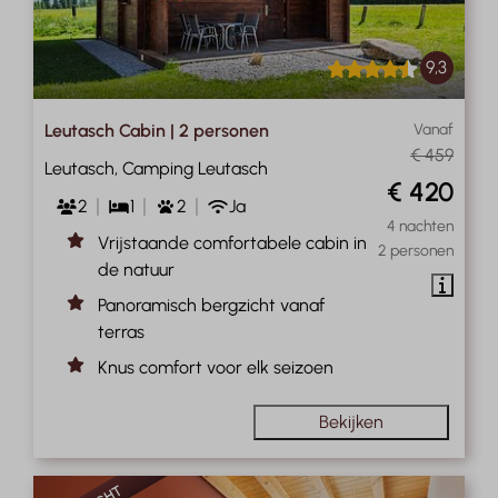
9,3
Leutasch Cabin | 2 personen
Vanaf
€ 459
Leutasch, Camping Leutasch
€ 420
2
1
2
Ja
4 nachten
Vrijstaande comfortabele cabin in
2 personen
de natuur
Panoramisch bergzicht vanaf
terras
Knus comfort voor elk seizoen
Bekijken