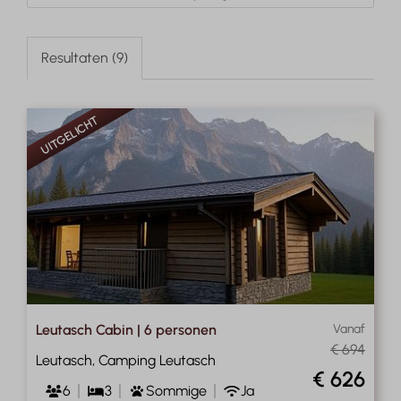
Resultaten (9)
UITGELICHT
Leutasch Cabin | 6 personen
Vanaf
€ 694
Leutasch, Camping Leutasch
€ 626
6
3
Sommige
Ja