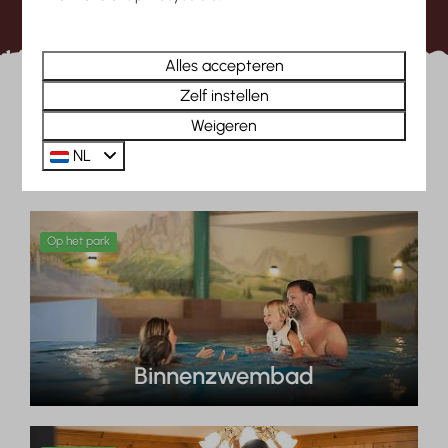
Alles accepteren
Zelf instellen
Een greep uit onze
Weigeren
faciliteiten:
NL
Op het park
Binnenzwembad