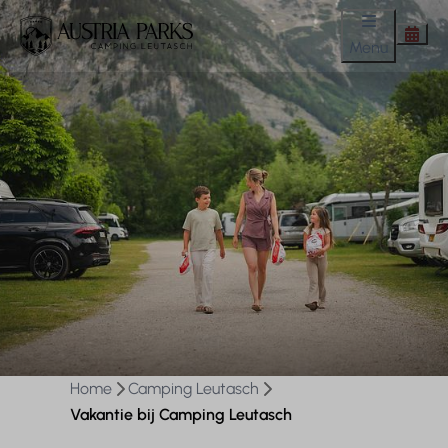
Menu
Home
Camping Leutasch
Vakantie bij Camping Leutasch